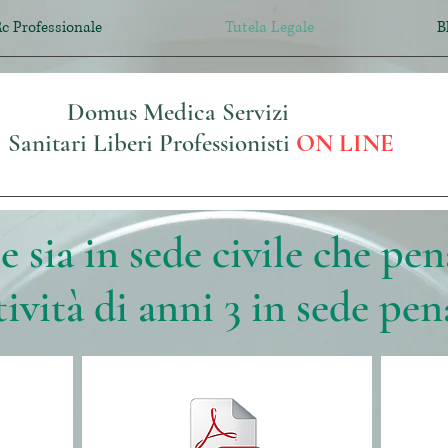
c Professionale
Tutela Legale
B
Domus Medica Servizi
Sanitari Liberi Professionisti
ON LINE
e sia in sede civile che pen
tività di anni 3 in sede pen