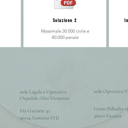
Soluzione 2
I
Massimale 30.000 civile e
80.000 penale
sede Operativa V
sede Legale e Operativa
Ospedale Alto Vicentino
Corso Palladio 1
Via Garziere 42
36100 Vicenza
36014 Santorso (VI)