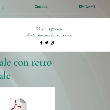
log
Contatti
RECLAMI
Tel: 0445576049
info@domusmedicaservizi.it
ale con retro
ale