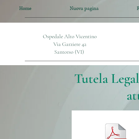
Home
Nuova pagina
R
Ospedale Alto Vicentino
Via Garziere 42
Santorso (VI)
Tutela Legal
at