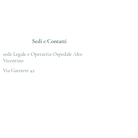
Domus Medica Servizi
Società Intermediazione Assicurativa
Specializzata nel settore delle
professioni sanitarie
Sedi e Contatti
sede Legale e Operativa Ospedale Alto
Vicentino
Via Garziere 42
36014 Santorso (VI)
Tel:
0445576049
Fax:
0445501951
sede Operativa Vicenza
Corso Palladio 13
36100 Vicenza