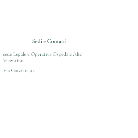
Domus Medica Servizi
Società Intermediazione Assicurativa
Specializzata nel settore delle
professioni sanitarie
Sedi e Contatti
sede Legale e Operativa Ospedale Alto
Vicentino
Via Garziere 42
36014 Santorso (VI)
Tel:
0445576049
Fax:
0445501951
sede Operativa Vicenza
Corso Palladio 13
36100 Vicenza