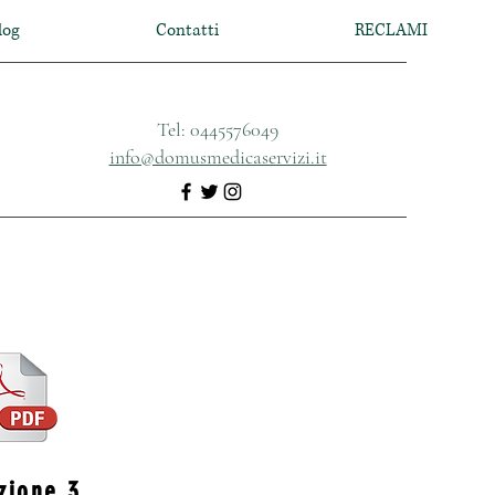
log
Contatti
RECLAMI
Tel: 0445576049
info@domusmedicaservizi.it
zione 3